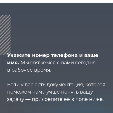
8 (800) 600-29-33
Эксклюзивный представитель
завода
ALLIS SAGA
в России
ООО «АРМЕТ РУС» Юридический адрес:
ул. 2-я Брянская, д.34А, офис 401
ИНН 2466160772 КПП 246601001 ОГРН
1152468015391
Политика конфиденциальности
2023 © ARMET GROUP