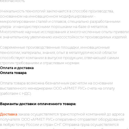
безопасность.
Уникальность технологий заключается в способе производства,
основанном на инновационном модифицировании -
микролегировании сталей и сплавов, специально разработанными
ультра- и нанодисперсными порошками на базе d-металлов.
Многолетние научные исследования и многочисленные опыты привели
к значительному увеличению износостойкости производимых изделий.
Современные производственные площадки, инновационные
технологии, материалы, знания, опыт в металлургической области
способствуют компании в выпуске продукции, отвечающей самым
строгим требованиям и отраслевым нормам.
Оплата и доставка
Оплата товара
Укажите номер телефона и ваше
Оплата товара возможна безналичным расчетом на основании
имя.
Мы свяжемся с вами сегодня
выставленного менеджерами ООО «АРМЕТ РУС» счета на оплату
(работаем с НДС).
в рабочее время.
Варианты доставки оплаченного товара:
Если у вас есть документация, которая
поможем нам лучше понять вашу
Доставка
заказа осуществляется транспортной компанией до адреса
задачу — прикрепите её в поле ниже.
получателя. ООО «АРМЕТ РУС» оперативно отправляет оборудование
в любую точку России и стран СНГ. Отправка груза осуществляется