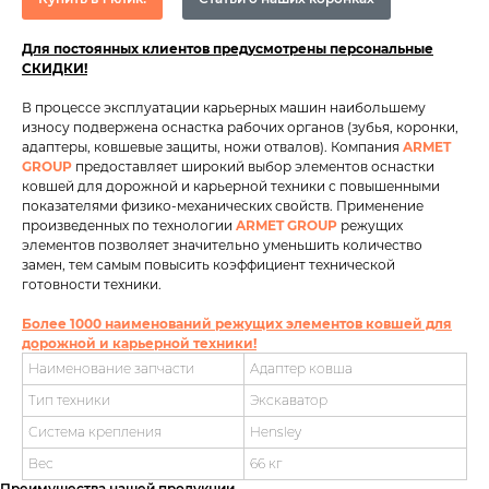
Для постоянных клиентов предусмотрены персональные
СКИДКИ!
В процессе эксплуатации карьерных машин наибольшему
износу подвержена оснастка рабочих органов (зубья, коронки,
адаптеры, ковшевые защиты, ножи отвалов). Компания
ARMET
GROUP
предоставляет широкий выбор элементов оснастки
ковшей для дорожной и карьерной техники с повышенными
показателями физико-механических свойств. Применение
произведенных по технологии
ARMET GROUP
режущих
элементов позволяет значительно уменьшить количество
замен, тем самым повысить коэффициент технической
готовности техники.
Более 1000 наименований режущих элементов ковшей для
дорожной и карьерной техники!
Наименование запчасти
Адаптер ковша
Тип техники
Экскаватор
Система крепления
Hensley
Вес
66 кг
Преимущества нашей продукции