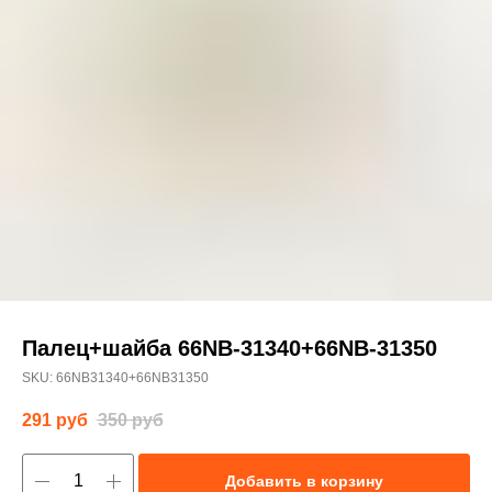
Палец+шайба 66NB-31340+66NB-31350
SKU:
66NB31340+66NB31350
291
руб
350
руб
Добавить в корзину