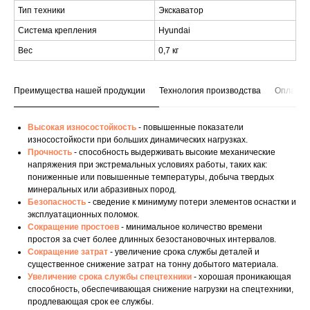
Тип техники
Экскаватор
Система крепления
Hyundai
Вес
0,7 кг
Преимущества нашей продукции
Технология производства
Оплата и
Высокая износостойкость
- повышенные показатели
износостойкости при больших динамических нагрузках.
Прочность
- способность выдерживать высокие механические
напряжения при экстремальных условиях работы, таких как:
пониженные или повышенные температуры, добыча твердых
минеральных или абразивных пород.
Безопасность
- сведение к минимуму потери элементов оснастки и
эксплуатационных поломок.
Сокращение простоев
- минимальное количество времени
простоя за счет более длинных безостановочных интервалов.
Сокращение затрат
- увеличение срока службы деталей и
существенное снижение затрат на тонну добытого материала.
Увеличение срока службы спецтехники
- хорошая проникающая
способность, обеспечивающая снижение нагрузки на спецтехники,
продлевающая срок ее службы.