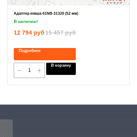
Адаптер ковша 61NB-31320 (52 мм)
Ваше имя
В наличии!
12 794
руб
15 457
руб
Прикрепите документацию (при наличии)
Подробнее
Add files
В корзину
ОСТАВИТЬ ЗАЯВКУ
Нажимая на кнопку, вы соглашаетесь с
политикой конфиденциальности
.