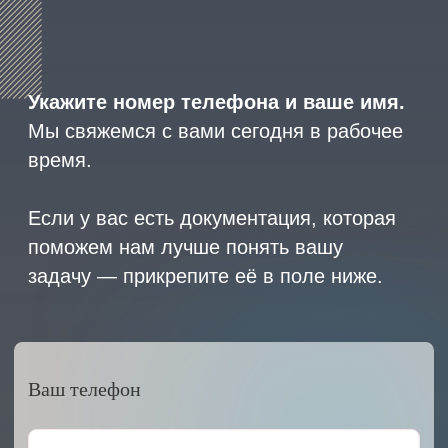
8 (800) 600-29-33
Эксклюзивный представитель
завода
ALLIS SAGA
в России
ООО «АРМЕТ РУС» Юридический адрес: ул. 2-
я Брянская, д.34А, офис 401
ИНН 2466160772 КПП 246601001 ОГРН
1152468015391
Политика конфиденциальности
2023 © ARMET GROUP