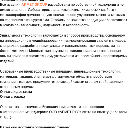
Все изделия
ARMET GROUP
разработаны по собственной технологии и не
имеют аналогов. Лабораторные анализы физико-химических свойств и
металлографии демонстрируют значительное улучшение качества металла
по сравнению с конкурентами. Стабильное качество продукции обеспечивает
высокую рентабельность, надежность и безопасность.
Уникальность технологий заключается в способе производства, основанном
на инновационном модифицировании - микролегировании сталей и сплавов,
специально разработанными ультра- и нанодисперсными порошками на
базе d-металлов. Многолетние научные исследования и многочисленные
опыты привели к значительному увеличению износостойкости производимых
изделий.
Современные производственные площадки, инновационные технологии,
материалы, знания, опыт в металлургической области способствуют
компании в выпуске продукции, отвечающей самым строгим требованиям и
отраслевым нормам.
Оплата и доставка
Оплата товара
Оплата товара возможна безналичным расчетом на основании
выставленного менеджерами ООО «АРМЕТ РУС» счета на оплату (работаем
с НДС).
Варианты доставки оплаченного товара: