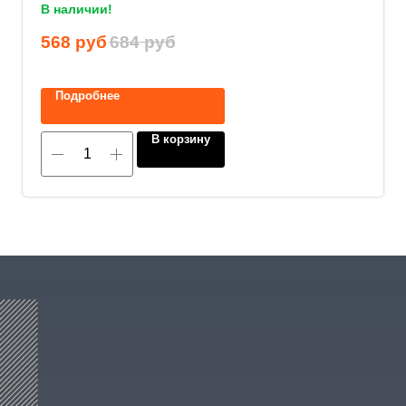
В наличии!
Нажимая на кнопку, вы соглашаетесь с
568
руб
684
руб
политикой конфиденциальности
.
Подробнее
В корзину
8 (800) 600-29-33
Эксклюзивный представитель
завода
ALLIS SAGA
в России
ООО «АРМЕТ РУС» Юридический адрес: ул. 2-
я Брянская, д.34А, офис 401
ИНН 2466160772 КПП 246601001 ОГРН
1152468015391
Политика конфиденциальности
2023 © ARMET GROUP