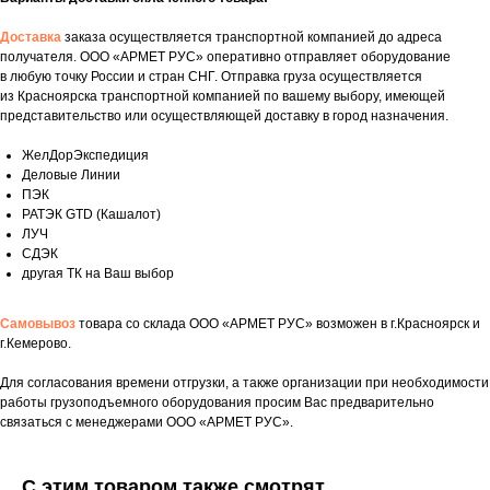
Доставка
заказа осуществляется транспортной компанией до адреса
получателя. ООО «АРМЕТ РУС» оперативно отправляет оборудование
в любую точку России и стран СНГ. Отправка груза осуществляется
из Красноярска транспортной компанией по вашему выбору, имеющей
представительство или осуществляющей доставку в город назначения.
ЖелДорЭкспедиция
Деловые Линии
ПЭК
РАТЭК GTD (Кашалот)
ЛУЧ
СДЭК
другая ТК на Ваш выбор
Самовывоз
товара со склада ООО «АРМЕТ РУС» возможен в г.Красноярск и
г.Кемерово.
Укажите номер телефона и ваше имя.
Для согласования времени отгрузки, а также организации при необходимости
работы грузоподъемного оборудования просим Вас предварительно
Мы свяжемся с вами сегодня в рабочее
связаться с менеджерами ООО «АРМЕТ РУС».
время.
Если у вас есть документация, которая
С этим товаром также смотрят