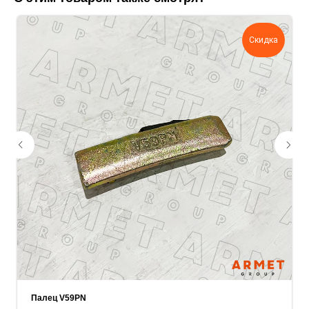
поможем нам лучше понять вашу
задачу — прикрепите её в поле ниже.
Скидка
Ваш телефон
Ваше имя
Прикрепите документацию (при наличии)
Add files
ОСТАВИТЬ ЗАЯВКУ
Палец V59PN