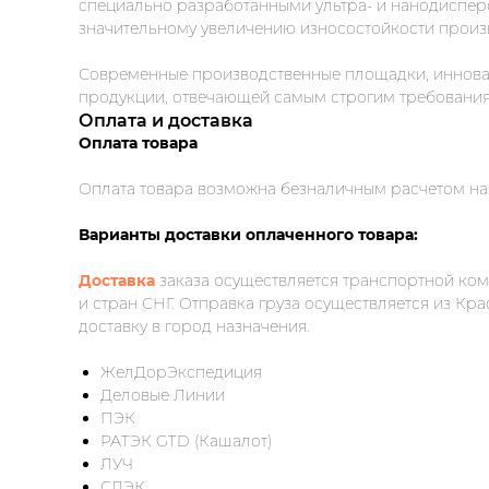
специально разработанными ультра- и нанодиспер
значительному увеличению износостойкости произ
Современные производственные площадки, инноваци
продукции, отвечающей самым строгим требовани
Оплата и доставка
Оплата товара
Оплата товара возможна безналичным расчетом на
Варианты доставки оплаченного товара:
Доставка
заказа осуществляется транспортной ком
и стран СНГ. Отправка груза осуществляется из 
доставку в город назначения.
ЖелДорЭкспедиция
Деловые Линии
ПЭК
РАТЭК GTD (Кашалот)
ЛУЧ
СДЭК