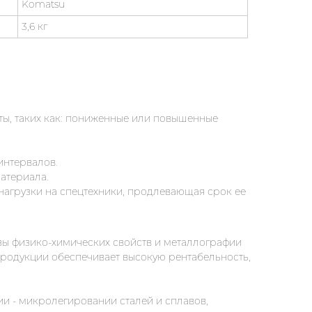
Komatsu
3,6 кг
ты, таких как: пониженные или повышенные
интервалов.
материала.
агрузки на спецтехники, продлевающая срок ее
зы физико-химических свойств и металлографии
продукции обеспечивает высокую рентабельность,
и - микролегировании сталей и сплавов,