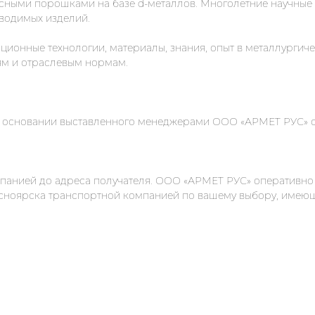
сными порошками на базе d-металлов. Многолетние научные
водимых изделий.
онные технологии, материалы, знания, опыт в металлургиче
ям и отраслевым нормам.
 основании выставленного менеджерами ООО «АРМЕТ РУС» сче
панией до адреса получателя. ООО «АРМЕТ РУС» оперативно
Красноярска транспортной компанией по вашему выбору, име