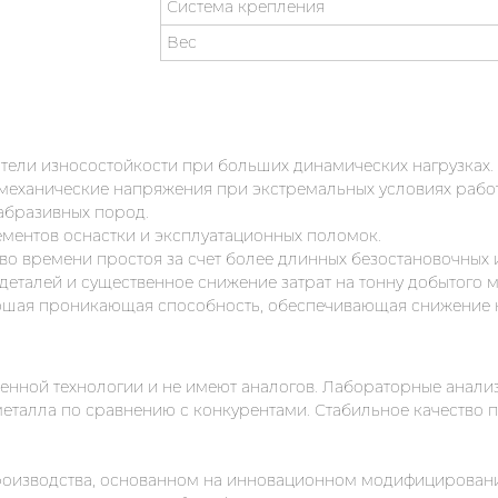
Система крепления
Вес
тели износостойкости при больших динамических нагрузках.
 механические напряжения при экстремальных условиях рабо
абразивных пород.
ементов оснастки и эксплуатационных поломок.
во времени простоя за счет более длинных безостановочных 
деталей и существенное снижение затрат на тонну добытого 
ошая проникающая способность, обеспечивающая снижение н
енной технологии и не имеют аналогов. Лабораторные анали
еталла по сравнению с конкурентами. Стабильное качество 
производства, основанном на инновационном модифицировани