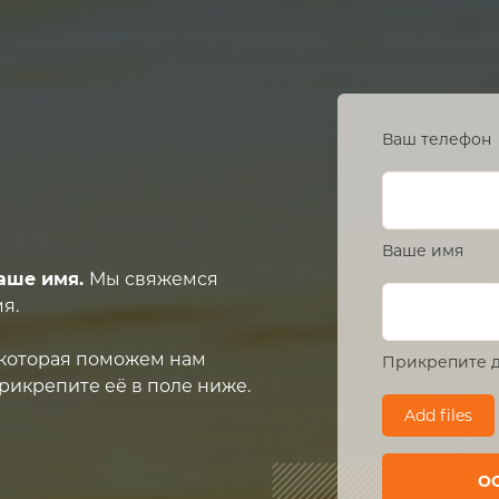
Ваш телефон
Ваше имя
аше имя.
Мы свяжемся
я.
, которая поможем нам
Прикрепите д
рикрепите её в поле ниже.
Add files
О