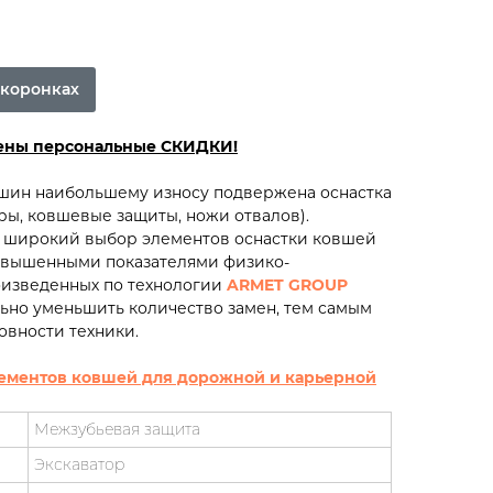
 коронках
рены персональные СКИДКИ!
ашин наибольшему износу подвержена оснастка
еры, ковшевые защиты, ножи отвалов).
 широкий выбор элементов оснастки ковшей
повышенными показателями физико-
оизведенных по технологии
ARMET GROUP
ьно уменьшить количество замен, тем самым
овности техники.
ементов ковшей для дорожной и карьерной
Межзубьевая защита
Экскаватор