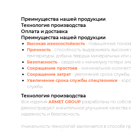
Преимущества нашей продукции
Технология производства
Оплата и доставка
Преимущества нашей продукции
Высокая износостойкость
- повышенные показа
Прочность
- способность выдерживать высокие
температуры, добыча твердых минеральных или 
Безопасность
- сведение к минимуму потери эл
Сокращение простоев
- минимальное количест
Сокращение затрат
- увеличение срока службы 
Увеличение срока службы спецтехники
- хор
службы.
Технология производства
Все изделия
ARMET GROUP
разработаны по собств
демонстрируют значительное улучшение качества м
надежность и безопасность.
Уникальность технологий заключается в способе 