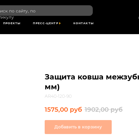
пн-пт: 8:00-1
сайту, по
сб- вс: выхо
по Красноярс
времени
ТЫ
ПРЕСС-ЦЕНТР
КОНТАКТЫ
Защита ковша межзубье
мм)
AR40-120-90
1575,00
руб
1902,00
руб
Добавить в корзину