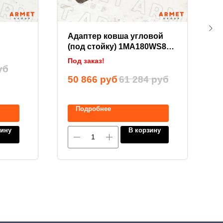
Адаптер ковша угловой
С
(под стойку) 1MA180WS80
В
(80 мм)
Под заказ!
уб
2
50 866
руб
61 284
руб
Подробнее
зину
В корзину