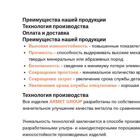
Преимущества нашей продукции
Технология производства
Оплата и доставка
Преимущества нашей продукции
Высокая износостойкость
- повышенные показател
Прочность
- способность выдерживать высокие мех
твердых минеральных или абразивных пород.
Безопасность
- сведение к минимуму потери элемен
Сокращение простоев
- минимальное количество в
Сокращение затрат
- увеличение срока службы дет
Увеличение срока службы спецтехники
- хорошая
Технология производства
Все изделия
ARMET GROUP
разработаны по собственно
значительное улучшение качества металла по сравнению
Уникальность технологий заключается в способе произ
разработанными ультра- и нанодисперсными порошками
износостойкости производимых изделий.