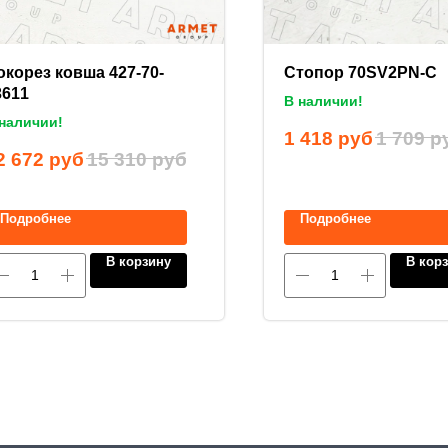
окорез ковша 427-70-
Стопор 70SV2PN-C
3611
В наличии!
наличии!
1 418
руб
1 709
р
2 672
руб
15 310
руб
Подробнее
Подробнее
В корзину
В кор