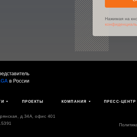
Нажимая на кно
конфиденциаль
редставитель
AGA
в России
ГИ
ПРОЕКТЫ
КОМПАНИЯ
ПРЕСС-ЦЕНТР
янская, д.34А, офис 401
15391
Политик