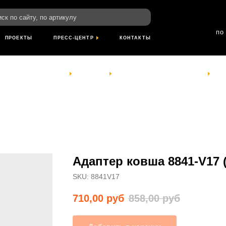
пн-пт: 8:00-18
йту, по артикулу
сб- вс: выход
по Красноярскому
ТЫ
ПРЕСС-ЦЕНТР
КОНТАКТЫ
КОМПАНИЯ
УСЛУГИ
ПРОЕКТЫ
ПРЕСС-ЦЕНТР
КОНТАКТЫ
Адаптер ковша 8841-V17 
SKU:
8841V17
710,00
руб
858,00
руб