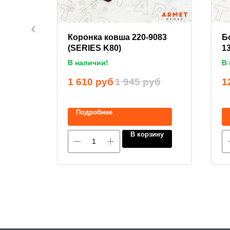
0-5CR
Коронка ковша 220-9083
Б
(SERIES K80)
1
В наличии!
В 
руб
1 610
руб
1 945
руб
1
Подробнее
ину
В корзину