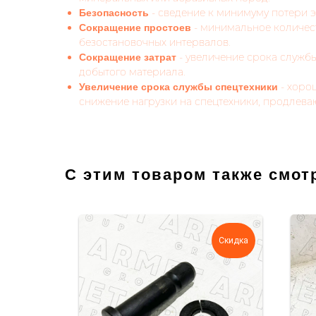
- сведение к минимуму потери 
Безопасность
- минимальное количес
Сокращение простоев
безостановочных интервалов.
- увеличение срока службы
Сокращение затрат
добытого материала.
- хоро
Увеличение срока службы спецтехники
снижение нагрузки на спецтехники, продлева
С этим товаром также смот
Скидка
Скидка