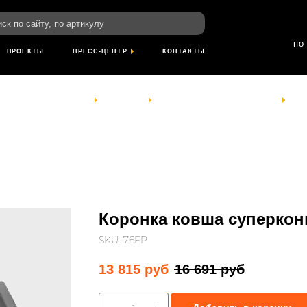
пн-пт: 8:00-18
йту, по артикулу
сб- вс: выход
по Красноярскому
ТЫ
ПРЕСС-ЦЕНТР
КОНТАКТЫ
КОМПАНИЯ
УСЛУГИ
ПРОЕКТЫ
ПРЕСС-ЦЕНТР
КОНТАКТЫ
Коронка ковша суперкони
SKU:
76FP
13 815
руб
16 691
руб