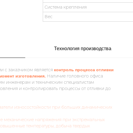
Система крепления
Вес
Технология производства
и с заказчиком является
контроль процесса отливки
Наличие головного офиса
момент изготовления.
им инженерам и техническим специалистам
отовления и контролировать процессы от отливки до
затели износостойкости при больших динамических
ие механические напряжения при экстремальных
 повышенные температуры, добыча твердых