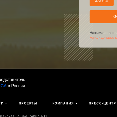
Add files
О
Нажимая на кно
конфиденциаль
редставитель
AGA
в России
ГИ
ПРОЕКТЫ
КОМПАНИЯ
ПРЕСС-ЦЕНТР
янская, д.34А, офис 401