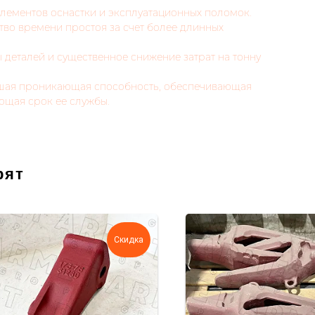
элементов оснастки и эксплуатационных поломок.
тво времени простоя за счет более длинных
 деталей и существенное снижение затрат на тонну
шая проникающая способность, обеспечивающая
ющая срок ее службы.
рят
Скидка