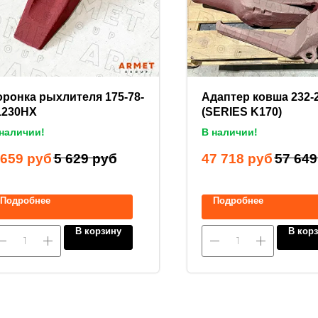
оронка рыхлителя 175-78-
Адаптер ковша 232-
1230HX
(SERIES K170)
наличии!
В наличии!
 659
руб
5 629
руб
47 718
руб
57 649
Подробнее
Подробнее
В корзину
В кор