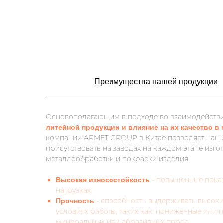
Преимущества нашей продукции
Основополагающим в подходе во взаимодействи
литейной продукции и влияние на их качество в 
компании ARMET GROUP в Китае позволяет наш
присутствовать на заводах на каждом этапе изг
металлообработки и покраски изделия.
- повышенные пока
Высокая износостойкость
нагрузках.
- способность выдерживать высок
Прочность
условиях работы, таких как: пониженные или
минеральных или абразивных пород.