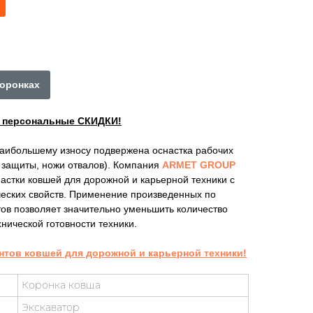
коронках
ы персональные СКИДКИ!
наибольшему износу подвержена оснастка рабочих
е защиты, ножи отвалов). Компания
ARMET GROUP
астки ковшей для дорожной и карьерной техники с
ских свойств. Применение произведенных по
ов позволяет значительно уменьшить количество
нической готовности техники.
нтов ковшей для дорожной и карьерной техники!
Коронка ковша
Экскаватор