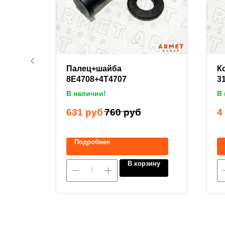
0033 /
Палец+шайба
К
(50
8E4708+4T4707
3
В наличии!
В 
уб
631
руб
760
руб
4
Подробнее
ину
В корзину