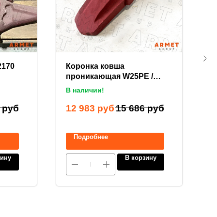
2170
Коронка ковша
С
проникающая W25PE /
K
C25PE / 725120
В наличии!
В
руб
12 983
руб
15 686
руб
2
Подробнее
зину
В корзину