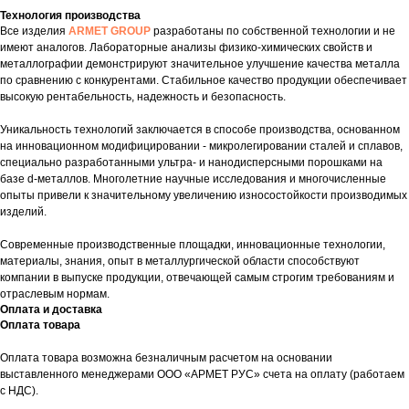
Технология производства
Все изделия
ARMET GROUP
разработаны по собственной технологии и не
имеют аналогов. Лабораторные анализы физико-химических свойств и
металлографии демонстрируют значительное улучшение качества металла
по сравнению с конкурентами. Стабильное качество продукции обеспечивает
высокую рентабельность, надежность и безопасность.
Уникальность технологий заключается в способе производства, основанном
на инновационном модифицировании - микролегировании сталей и сплавов,
специально разработанными ультра- и нанодисперсными порошками на
базе d-металлов. Многолетние научные исследования и многочисленные
опыты привели к значительному увеличению износостойкости производимых
изделий.
Современные производственные площадки, инновационные технологии,
материалы, знания, опыт в металлургической области способствуют
компании в выпуске продукции, отвечающей самым строгим требованиям и
отраслевым нормам.
Оплата и доставка
Оплата товара
Оплата товара возможна безналичным расчетом на основании
выставленного менеджерами ООО «АРМЕТ РУС» счета на оплату (работаем
с НДС).