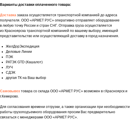
Варианты доставки оплаченного товара:
Доставка
заказа осуществляется транспортной компанией до адреса
получателя. ООО «АРМЕТ РУС» оперативно отправляет оборудование
в любую точку России и стран СНГ. Отправка груза осуществляется
из Красноярска транспортной компанией по вашему выбору, имеющей
представительство или осуществляющей доставку в город назначения.
ЖелДорЭкспедиция
Деловые Линии
ПЭК
РАТЭК GTD (Кашалот)
ЛУЧ
СДЭК
другая ТК на Ваш выбор
Самовывоз
товара со склада ООО «АРМЕТ РУС» возможен в г.Красноярск и
г.Кемерово.
Укажите номер телефона и ваше имя.
Для согласования времени отгрузки, а также организации при необходимости
Мы свяжемся с вами сегодня
работы грузоподъемного оборудования просим Вас предварительно
в рабочее время.
связаться с менеджерами ООО «АРМЕТ РУС».
Если у вас есть документация, которая