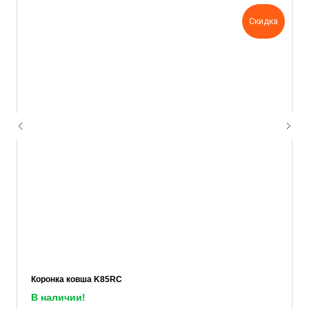
задачу — прикрепите её в поле ниже.
Скидка
Ваш телефон
Ваше имя
Прикрепите документацию (при наличии)
Add files
ОСТАВИТЬ ЗАЯВКУ
Коронка ковша K85RC
В наличии!