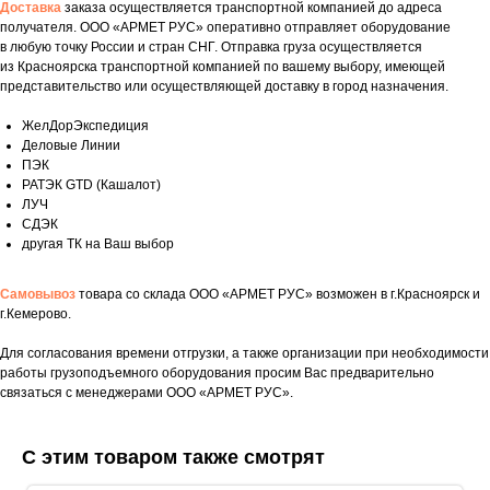
Доставка
заказа осуществляется транспортной компанией до адреса
получателя. ООО «АРМЕТ РУС» оперативно отправляет оборудование
в любую точку России и стран СНГ. Отправка груза осуществляется
из Красноярска транспортной компанией по вашему выбору, имеющей
представительство или осуществляющей доставку в город назначения.
ЖелДорЭкспедиция
Деловые Линии
ПЭК
РАТЭК GTD (Кашалот)
ЛУЧ
СДЭК
другая ТК на Ваш выбор
Самовывоз
товара со склада ООО «АРМЕТ РУС» возможен в г.Красноярск и
г.Кемерово.
Для согласования времени отгрузки, а также организации при необходимости
Укажите номер телефона и ваше имя.
работы грузоподъемного оборудования просим Вас предварительно
Мы свяжемся с вами сегодня в рабочее
связаться с менеджерами ООО «АРМЕТ РУС».
время.
Если у вас есть документация, которая
С этим товаром также смотрят
поможем нам лучше понять вашу