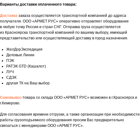
Варианты доставки оплаченного товара:
Доставка
заказа осуществляется транспортной компанией до адреса
получателя. ООО «АРМЕТ РУС» оперативно отправляет оборудование
в любую точку России и стран СНГ. Отправка груза осуществляется
из Красноярска транспортной компанией по вашему выбору, имеющей
представительство или осуществляющей доставку в город назначения.
ЖелДорЭкспедиция
Деловые Линии
ПЭК
РАТЭК GTD (Кашалот)
ЛУЧ
СДЭК
другая ТК на Ваш выбор
Самовывоз
товара со склада ООО «АРМЕТ РУС» возможен в г.Красноярск и
г.Кемерово.
Укажите номер телефона и ваше имя.
Для согласования времени отгрузки, а также организации при необходимости
Мы свяжемся с вами сегодня в рабочее
работы грузоподъемного оборудования просим Вас предварительно
время.
связаться с менеджерами ООО «АРМЕТ РУС».
Если у вас есть документация, которая