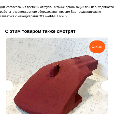
Мы свяжемся с вами сегодня в рабочее
Для согласования времени отгрузки, а также организации при необходимости
время.
работы грузоподъемного оборудования просим Вас предварительно
связаться с менеджерами ООО «АРМЕТ РУС».
Если у вас есть документация, которая
поможем нам лучше понять вашу
задачу — прикрепите её в поле ниже.
С этим товаром также смотрят
Скидка
Ваш телефон
Ваше имя
Прикрепите документацию (при наличии)
Add files