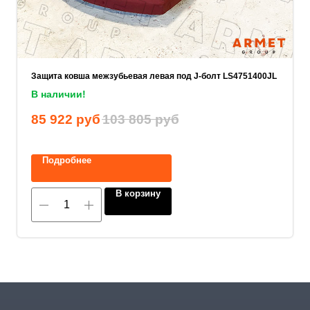
ОСТАВИТЬ ЗАЯВКУ
Защита ковша межзубьевая левая под J-болт LS4751400JL
Нажимая на кнопку, вы соглашаетесь с
В наличии!
политикой конфиденциальности
.
85 922
руб
103 805
руб
Подробнее
8 (800) 600-29-33
В корзину
Эксклюзивный представитель
завода
ALLIS SAGA
в России
ООО «АРМЕТ РУС» Юридический адрес: ул. 2-
я Брянская, д.34А, офис 401
ИНН 2466160772 КПП 246601001 ОГРН
1152468015391