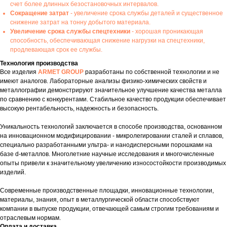
счет более длинных безостановочных интервалов.
Сокращение затрат
- увеличение срока службы деталей и существенное
снижение затрат на тонну добытого материала.
Увеличение срока службы спецтехники
- хорошая проникающая
способность, обеспечивающая снижение нагрузки на спецтехники,
продлевающая срок ее службы.
Технология производства
Все изделия
ARMET GROUP
разработаны по собственной технологии и не
имеют аналогов. Лабораторные анализы физико-химических свойств и
металлографии демонстрируют значительное улучшение качества металла
по сравнению с конкурентами. Стабильное качество продукции обеспечивает
высокую рентабельность, надежность и безопасность.
Уникальность технологий заключается в способе производства, основанном
на инновационном модифицировании - микролегировании сталей и сплавов,
специально разработанными ультра- и нанодисперсными порошками на
базе d-металлов. Многолетние научные исследования и многочисленные
опыты привели к значительному увеличению износостойкости производимых
изделий.
Современные производственные площадки, инновационные технологии,
материалы, знания, опыт в металлургической области способствуют
компании в выпуске продукции, отвечающей самым строгим требованиям и
отраслевым нормам.
Оплата и доставка