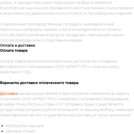
ультра- и нанодисперсными порошками на базе d-металлов.
Многолетние научные исследования и многочисленные опыты привели
к значительному увеличению износостойкости производимых изделий.
Современные производственные площадки, инновационные
технологии, материалы, знания, опыт в металлургической области
способствуют компании в выпуске продукции, отвечающей самым
строгим требованиям и отраслевым нормам.
Оплата и доставка
Оплата товара
Оплата товара возможна безналичным расчетом на основании
выставленного менеджерами ООО «АРМЕТ РУС» счета на оплату
Укажите номер телефона и ваше
(работаем с НДС).
имя.
Мы свяжемся с вами сегодня
в рабочее время.
Варианты доставки оплаченного товара:
Если у вас есть документация, которая
Доставка
заказа осуществляется транспортной компанией до адреса
поможем нам лучше понять вашу
получателя. ООО «АРМЕТ РУС» оперативно отправляет оборудование
задачу — прикрепите её в поле ниже.
в любую точку России и стран СНГ. Отправка груза осуществляется
из Красноярска транспортной компанией по вашему выбору, имеющей
представительство или осуществляющей доставку в город назначения.
ЖелДорЭкспедиция
Ваш телефон
Деловые Линии