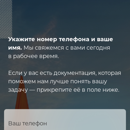
8 (800) 600-29-33
Эксклюзивный представитель
завода
ALLIS SAGA
в России
ООО «АРМЕТ РУС» Юридический адрес:
ул. 2-я Брянская, д.34А, офис 401
ИНН 2466160772 КПП 246601001 ОГРН
1152468015391
Политика конфиденциальности
2023 © ARMET GROUP