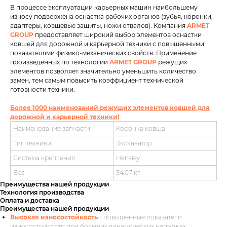
В процессе эксплуатации карьерных машин наибольшему
износу подвержена оснастка рабочих органов (зубья, коронки,
адаптеры, ковшевые защиты, ножи отвалов). Компания
ARMET
GROUP
предоставляет широкий выбор элементов оснастки
ковшей для дорожной и карьерной техники с повышенными
показателями физико-механических свойств. Применение
произведенных по технологии
ARMET GROUP
режущих
элементов позволяет значительно уменьшить количество
замен, тем самым повысить коэффициент технической
готовности техники.
Более 1000 наименований режущих элементов ковшей для
дорожной и карьерной техники!
Наименование запчасти
Коронка ковша
Тип техники
Экскаватор
Система крепления
Hensley
Вес
34,07 кг
Преимущества нашей продукции
Технология производства
Оплата и доставка
Преимущества нашей продукции
Высокая износостойкость
- повышенные показатели
износостойкости при больших динамических нагрузках.