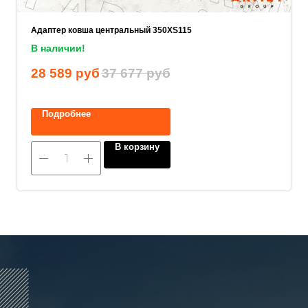
Адаптер ковша центральный 350XS115
Ваше имя
В наличии!
28 589
руб
37 677
руб
Прикрепите документацию (при наличии)
Подробнее
Add files
В корзину
ОСТАВИТЬ ЗАЯВКУ
Нажимая на кнопку, вы соглашаетесь с
политикой конфиденциальности
.