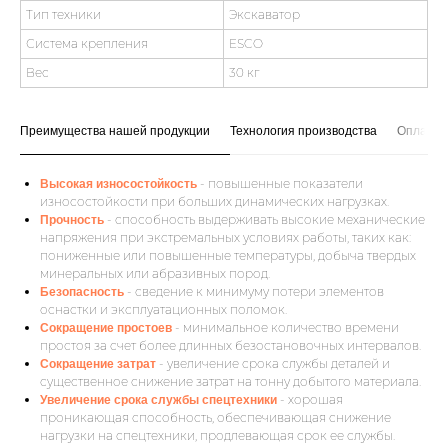
Тип техники
Экскаватор
Система крепления
ESCO
Вес
30 кг
Преимущества нашей продукции
Технология производства
Оплата и
- повышенные показатели
Высокая износостойкость
износостойкости при больших динамических нагрузках.
- способность выдерживать высокие механические
Прочность
напряжения при экстремальных условиях работы, таких как:
пониженные или повышенные температуры, добыча твердых
минеральных или абразивных пород.
- сведение к минимуму потери элементов
Безопасность
оснастки и эксплуатационных поломок.
- минимальное количество времени
Сокращение простоев
простоя за счет более длинных безостановочных интервалов.
- увеличение срока службы деталей и
Сокращение затрат
существенное снижение затрат на тонну добытого материала.
- хорошая
Увеличение срока службы спецтехники
проникающая способность, обеспечивающая снижение
нагрузки на спецтехники, продлевающая срок ее службы.