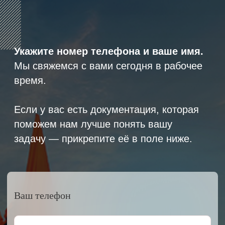
8 (800) 600-29-33
Эксклюзивный представитель
завода
ALLIS SAGA
в России
ООО «АРМЕТ РУС» Юридический адрес: ул. 2-
я Брянская, д.34А, офис 401
ИНН 2466160772 КПП 246601001 ОГРН
1152468015391
Политика конфиденциальности
2023 © ARMET GROUP