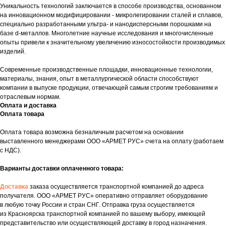
Уникальность технологий заключается в способе производства, основанном
на инновационном модифицировании - микролегировании сталей и сплавов,
специально разработанными ультра- и нанодисперсными порошками на
базе d-металлов. Многолетние научные исследования и многочисленные
опыты привели к значительному увеличению износостойкости производимых
изделий.
Современные производственные площадки, инновационные технологии,
материалы, знания, опыт в металлургической области способствуют
компании в выпуске продукции, отвечающей самым строгим требованиям и
отраслевым нормам.
Оплата и доставка
Оплата товара
Укажите номер телефона и ваше имя.
Оплата товара возможна безналичным расчетом на основании
Мы свяжемся с вами сегодня в рабочее
выставленного менеджерами ООО «АРМЕТ РУС» счета на оплату (работаем
время.
с НДС).
Если у вас есть документация, которая
Варианты доставки оплаченного товара:
поможем нам лучше понять вашу
Доставка
заказа осуществляется транспортной компанией до адреса
задачу — прикрепите её в поле ниже.
получателя. ООО «АРМЕТ РУС» оперативно отправляет оборудование
в любую точку России и стран СНГ. Отправка груза осуществляется
из Красноярска транспортной компанией по вашему выбору, имеющей
представительство или осуществляющей доставку в город назначения.