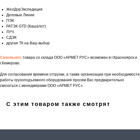
Ваш телефон
ЖелДорЭкспедиция
Деловые Линии
ПЭК
РАТЭК GTD (Кашалот)
ЛУЧ
Ваше имя
СДЭК
другая ТК на Ваш выбор
Самовывоз
товара со склада ООО «АРМЕТ РУС» возможен в г.Красноярск и
г.Кемерово.
Прикрепите документацию (при наличии)
Для согласования времени отгрузки, а также организации при необходимости
Add files
работы грузоподъемного оборудования просим Вас предварительно
связаться с менеджерами ООО «АРМЕТ РУС».
ОСТАВИТЬ ЗАЯВКУ
С этим товаром также смотрят
Нажимая на кнопку, вы соглашаетесь с
политикой конфиденциальности
.