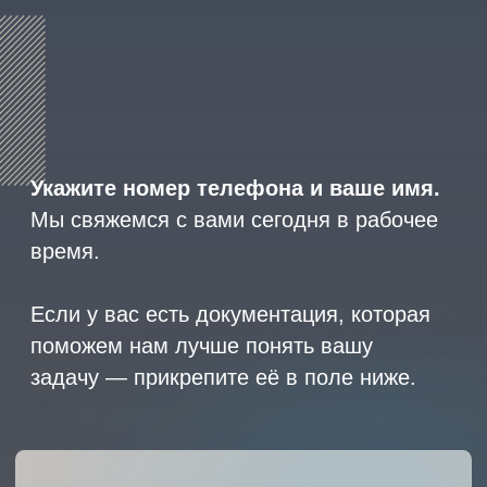
8 (800) 600-29-33
Эксклюзивный представитель
завода
ALLIS SAGA
в России
ООО «АРМЕТ РУС» Юридический адрес: ул. 2-
я Брянская, д.34А, офис 401
ИНН 2466160772 КПП 246601001 ОГРН
1152468015391
Политика конфиденциальности
2023 © ARMET GROUP