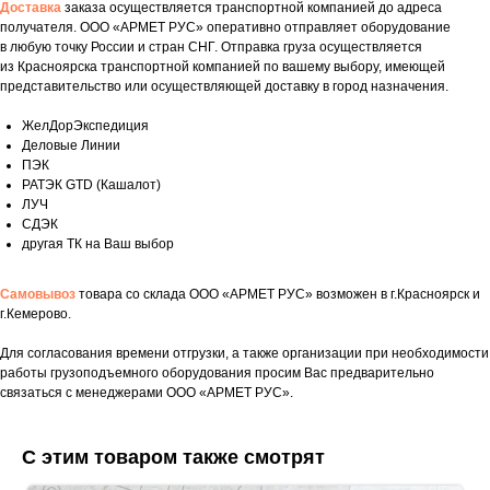
Доставка
заказа осуществляется транспортной компанией до адреса
получателя. ООО «АРМЕТ РУС» оперативно отправляет оборудование
в любую точку России и стран СНГ. Отправка груза осуществляется
из Красноярска транспортной компанией по вашему выбору, имеющей
представительство или осуществляющей доставку в город назначения.
ЖелДорЭкспедиция
Деловые Линии
ПЭК
РАТЭК GTD (Кашалот)
ЛУЧ
СДЭК
другая ТК на Ваш выбор
Самовывоз
товара со склада ООО «АРМЕТ РУС» возможен в г.Красноярск и
г.Кемерово.
Для согласования времени отгрузки, а также организации при необходимости
Укажите номер телефона и ваше имя.
работы грузоподъемного оборудования просим Вас предварительно
Мы свяжемся с вами сегодня в рабочее
связаться с менеджерами ООО «АРМЕТ РУС».
время.
Если у вас есть документация, которая
С этим товаром также смотрят
поможем нам лучше понять вашу