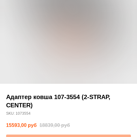
Адаптер ковша 107-3554 (2-STRAP,
CENTER)
SKU:
1073554
15593,00
руб
18839,00
руб