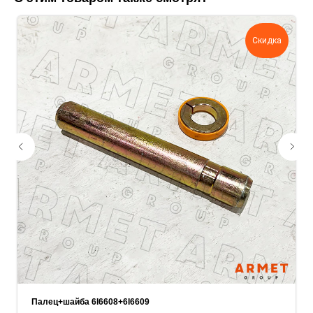
поможем нам лучше понять вашу
задачу — прикрепите её в поле ниже.
Скидка
Ваш телефон
Ваше имя
Прикрепите документацию (при наличии)
Add files
ОСТАВИТЬ ЗАЯВКУ
Палец+шайба 6I6608+6I6609