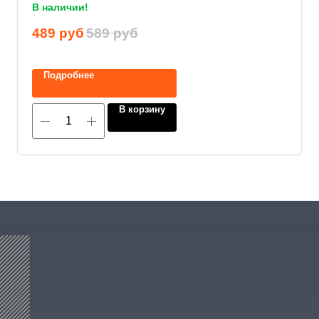
В наличии!
Нажимая на кнопку, вы соглашаетесь с
489
руб
589
руб
политикой конфиденциальности
.
Подробнее
В корзину
8 (800) 600-29-33
Эксклюзивный представитель
завода
ALLIS SAGA
в России
ООО «АРМЕТ РУС» Юридический адрес: ул. 2-
я Брянская, д.34А, офис 401
ИНН 2466160772 КПП 246601001 ОГРН
1152468015391
Политика конфиденциальности
2023 © ARMET GROUP