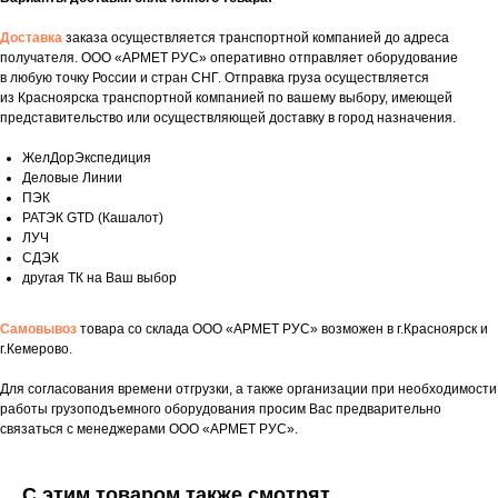
Доставка
заказа осуществляется транспортной компанией до адреса
получателя. ООО «АРМЕТ РУС» оперативно отправляет оборудование
в любую точку России и стран СНГ. Отправка груза осуществляется
из Красноярска транспортной компанией по вашему выбору, имеющей
представительство или осуществляющей доставку в город назначения.
ЖелДорЭкспедиция
Деловые Линии
ПЭК
РАТЭК GTD (Кашалот)
ЛУЧ
СДЭК
другая ТК на Ваш выбор
Самовывоз
товара со склада ООО «АРМЕТ РУС» возможен в г.Красноярск и
г.Кемерово.
Укажите номер телефона и ваше имя.
Для согласования времени отгрузки, а также организации при необходимости
работы грузоподъемного оборудования просим Вас предварительно
Мы свяжемся с вами сегодня в рабочее
связаться с менеджерами ООО «АРМЕТ РУС».
время.
Если у вас есть документация, которая
С этим товаром также смотрят