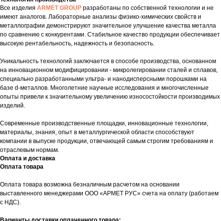
Все изделия
ARMET GROUP
разработаны по собственной технологии и не
имеют аналогов. Лабораторные анализы физико-химических свойств и
металлографии демонстрируют значительное улучшение качества металла
по сравнению с конкурентами. Стабильное качество продукции обеспечивает
высокую рентабельность, надежность и безопасность.
Уникальность технологий заключается в способе производства, основанном
на инновационном модифицировании - микролегировании сталей и сплавов,
специально разработанными ультра- и нанодисперсными порошками на
базе d-металлов. Многолетние научные исследования и многочисленные
опыты привели к значительному увеличению износостойкости производимых
изделий.
Современные производственные площадки, инновационные технологии,
материалы, знания, опыт в металлургической области способствуют
компании в выпуске продукции, отвечающей самым строгим требованиям и
отраслевым нормам.
Оплата и доставка
Оплата товара
Оплата товара возможна безналичным расчетом на основании
выставленного менеджерами ООО «АРМЕТ РУС» счета на оплату (работаем
с НДС).
Варианты доставки оплаченного товара: