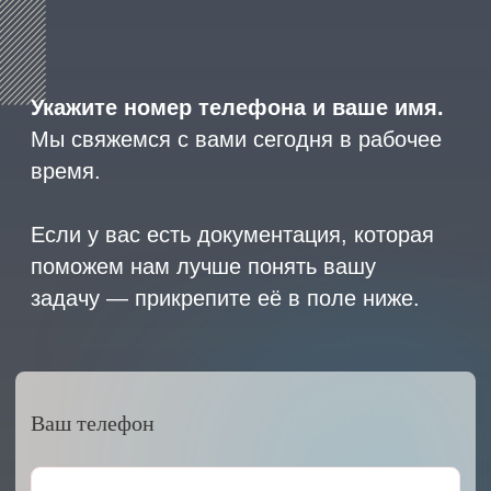
8 (800) 600-29-33
Эксклюзивный представитель
завода
ALLIS SAGA
в России
ООО «АРМЕТ РУС» Юридический адрес: ул. 2-
я Брянская, д.34А, офис 401
ИНН 2466160772 КПП 246601001 ОГРН
1152468015391
Политика конфиденциальности
2023 © ARMET GROUP