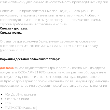
к значительному увеличению износостойкости производимых изделий.
Современные производственные площадки, инновационные
технологии, материалы, знания, опыт в металлургической области
способствуют компании в выпуске продукции, отвечающей самым
строгим требованиям и отраслевым нормам.
Оплата и доставка
Оплата товара
Оплата товара возможна безналичным расчетом на основании
выставленного менеджерами ООО «АРМЕТ РУС» счета на оплату
Укажите номер телефона и ваше имя.
(работаем с НДС).
Мы свяжемся с вами сегодня в рабочее
время.
Варианты доставки оплаченного товара:
заказа осуществляется транспортной компанией до адреса
Доставка
Если у вас есть документация, которая
получателя. ООО «АРМЕТ РУС» оперативно отправляет оборудование
поможем нам лучше понять вашу
в любую точку России и стран СНГ. Отправка груза осуществляется
задачу — прикрепите её в поле ниже.
из Красноярска транспортной компанией по вашему выбору, имеющей
представительство или осуществляющей доставку в город назначения.
ЖелДорЭкспедиция
Деловые Линии
Ваш телефон
ПЭК
РАТЭК GTD (Кашалот)