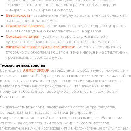
пониженные или повышенные температуры, добыча твердых
минеральных или абразивных пород.
- сведение к минимуму потери элементов оснастки и
Безопасность
эксплуатационных поломок.
- минимальное количество времени простоя
Сокращение простоев
за счет более длинных безостановочных интервалов.
- увеличение срока службы деталей и
Сокращение затрат
существенное снижение затрат на тонну добытого материала.
- хорошая проникающая
Увеличение срока службы спецтехники
способность, обеспечивающая снижение нагрузки на спецтехники,
продлевающая срок ее службы.
Технология производства
Все изделия
разработаны по собственной технологии и
ARMET GROUP
не имеют аналогов. Лабораторные анализы физико-химических свойств
и металлографии демонстрируют значительное улучшение качества
металла по сравнению с конкурентами. Стабильное качество
продукции обеспечивает высокую рентабельность, надежность и
безопасность.
Уникальность технологий заключается в способе производства,
основанном на инновационном модифицировании -
микролегировании сталей и сплавов, специально разработанными
ультра- и нанодисперсными порошками на базе d-металлов.
Многолетние научные исследования и многочисленные опыты привели