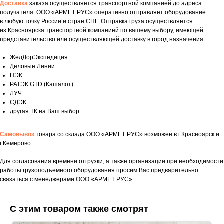
Доставка
заказа осуществляется транспортной компанией до адреса
получателя. ООО «АРМЕТ РУС» оперативно отправляет оборудование
в любую точку России и стран СНГ. Отправка груза осуществляется
из Красноярска транспортной компанией по вашему выбору, имеющей
представительство или осуществляющей доставку в город назначения.
ЖелДорЭкспедиция
Деловые Линии
ПЭК
РАТЭК GTD (Кашалот)
ЛУЧ
СДЭК
другая ТК на Ваш выбор
Самовывоз
товара со склада ООО «АРМЕТ РУС» возможен в г.Красноярск и
г.Кемерово.
Для согласования времени отгрузки, а также организации при необходимости
Укажите номер телефона и ваше имя.
работы грузоподъемного оборудования просим Вас предварительно
Мы свяжемся с вами сегодня в рабочее
связаться с менеджерами ООО «АРМЕТ РУС».
время.
Если у вас есть документация, которая
С этим товаром также смотрят
поможем нам лучше понять вашу