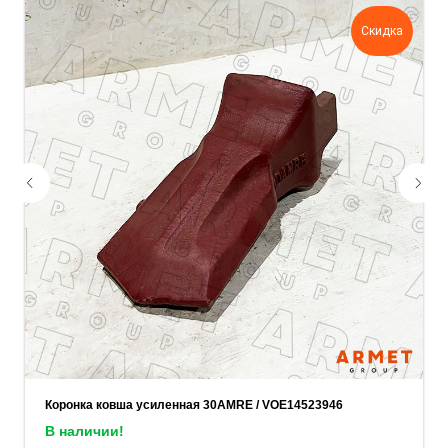
задачу — прикрепите её в поле ниже.
Скидка
Ваш телефон
Ваше имя
Прикрепите документацию (при наличии)
Add files
ОСТАВИТЬ ЗАЯВКУ
Коронка ковша усиленная 30AMRE / VOE14523946
В наличии!