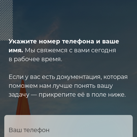
8 (800) 600-29-33
Эксклюзивный представитель
завода
ALLIS SAGA
в России
ООО «АРМЕТ РУС» Юридический адрес:
ул. 2-я Брянская, д.34А, офис 401
ИНН 2466160772 КПП 246601001 ОГРН
1152468015391
Политика конфиденциальности
2023 © ARMET GROUP