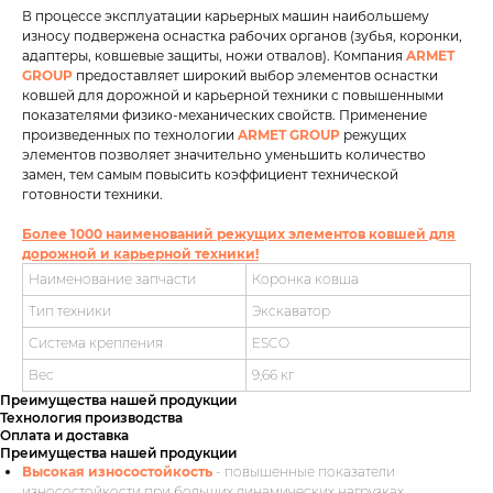
В процессе эксплуатации карьерных машин наибольшему
износу подвержена оснастка рабочих органов (зубья, коронки,
адаптеры, ковшевые защиты, ножи отвалов). Компания
ARMET
GROUP
предоставляет широкий выбор элементов оснастки
ковшей для дорожной и карьерной техники с повышенными
показателями физико-механических свойств. Применение
произведенных по технологии
ARMET GROUP
режущих
элементов позволяет значительно уменьшить количество
замен, тем самым повысить коэффициент технической
готовности техники.
Более 1000 наименований режущих элементов ковшей для
дорожной и карьерной техники!
Наименование запчасти
Коронка ковша
Тип техники
Экскаватор
Система крепления
ESCO
Вес
9,66 кг
Преимущества нашей продукции
Технология производства
Оплата и доставка
Преимущества нашей продукции
Высокая износостойкость
- повышенные показатели
износостойкости при больших динамических нагрузках.