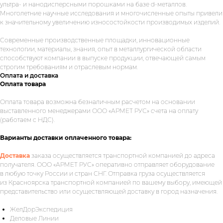
ультра- и нанодисперсными порошками на базе d-металлов.
Многолетние научные исследования и многочисленные опыты привели
к значительному увеличению износостойкости производимых изделий.
Современные производственные площадки, инновационные
технологии, материалы, знания, опыт в металлургической области
способствуют компании в выпуске продукции, отвечающей самым
строгим требованиям и отраслевым нормам.
Оплата и доставка
Оплата товара
Оплата товара возможна безналичным расчетом на основании
выставленного менеджерами ООО «АРМЕТ РУС» счета на оплату
Укажите номер телефона и ваше
(работаем с НДС).
имя.
Мы свяжемся с вами сегодня
в рабочее время.
Варианты доставки оплаченного товара:
Если у вас есть документация, которая
Доставка
заказа осуществляется транспортной компанией до адреса
поможем нам лучше понять вашу
получателя. ООО «АРМЕТ РУС» оперативно отправляет оборудование
задачу — прикрепите её в поле ниже.
в любую точку России и стран СНГ. Отправка груза осуществляется
из Красноярска транспортной компанией по вашему выбору, имеющей
представительство или осуществляющей доставку в город назначения.
ЖелДорЭкспедиция
Ваш телефон
Деловые Линии