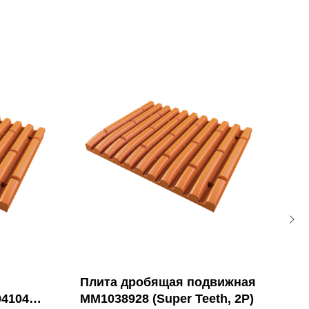
Плита дробящая подвижная
Пли
4104
MM1038928 (Super Teeth, 2P)
814