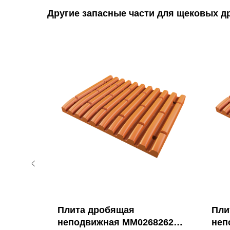
Другие запасные части для щековых д
Плита дробящая
Пли
8047
неподвижная MM0268262
неп