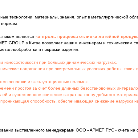
е технологии, материалы, знания, опыт в металлургической обла
 нормам.
азчиком является
контроль процесса отливки литейной продукц
ET GROUP в Китае позволяет нашим инженерам и техническим спе
 металлообработки и покраски изделия.
и износостойкости при больших динамических нагрузках.
анические напряжения при экстремальных условиях работы, таких
тов оснастки и эксплуатационных поломок.
ремени простоя за счет более длинных безостановочных интервало
алей и существенное снижение затрат на тонну добытого материала
 проникающая способность, обеспечивающая снижение нагрузки на
овании выставленного менеджерами ООО «АРМЕТ РУС» счета на о