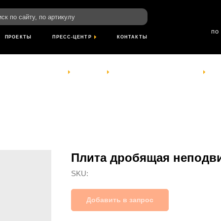
пн-пт: 8:00-18
йту, по артикулу
сб- вс: выход
по Красноярскому
ТЫ
ПРЕСС-ЦЕНТР
КОНТАКТЫ
КОМПАНИЯ
УСЛУГИ
ПРОЕКТЫ
ПРЕСС-ЦЕНТР
КОНТАКТЫ
Плита дробящая неподви
SKU:
Добавить в запрос