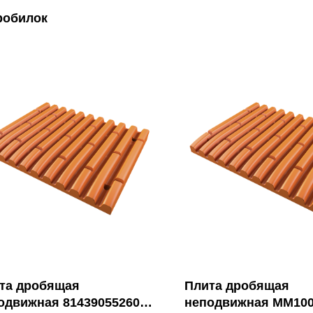
робилок
та дробящая
Плита дробящая
одвижная 814390552600
неподвижная MM100