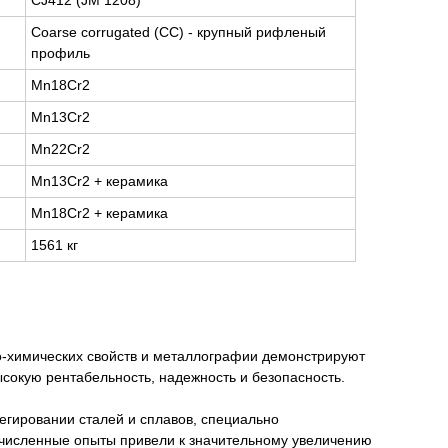
CJ412 (JM 1208)
Coarse corrugated (СС) - крупный рифленый
профиль
Mn18Cr2
Mn13Cr2
Mn22Cr2
Mn13Cr2 + керамика
Mn18Cr2 + керамика
1561 кг
о-химических свойств и металлографии демонстрируют
сокую рентабельность, надежность и безопасность.
егировании сталей и сплавов, специально
очисленные опыты привели к значительному увеличению