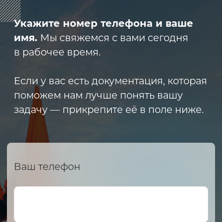
ИНН 2466160772 КПП 246601001 ОГРН
1152468015391
Политика конфиденциальности
2023 © ARMET GROUP