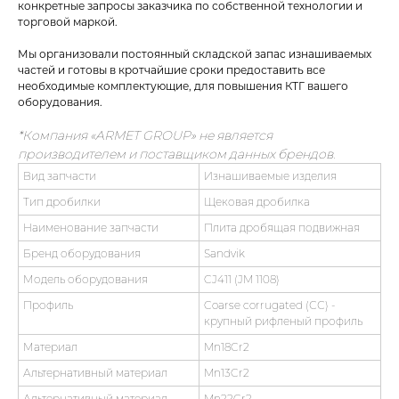
конкретные запросы заказчика по собственной технологии и
торговой маркой.
Мы организовали постоянный складской запас изнашиваемых
частей и готовы в кротчайшие сроки предоставить все
необходимые комплектующие, для повышения КТГ вашего
оборудования.
*Компания «ARMET GROUP» не является
производителем и поставщиком данных брендов.
Вид запчасти
Изнашиваемые изделия
Тип дробилки
Щековая дробилка
Наименование запчасти
Плита дробящая подвижная
Бренд оборудования
Sandvik
Модель оборудования
CJ411 (JM 1108)
Профиль
Coarse corrugated (СС) -
крупный рифленый профиль
Материал
Mn18Cr2
Альтернативный материал
Mn13Cr2
Альтернативный материал
Mn22Cr2