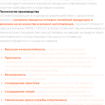
способствуют компании в выпуске продукции, отвечающей самым
строгим требованиям и отраслевым нормам.
Технология производства
Основополагающим в подходе во взаимодействии с заказчиком
является
контроль процесса отливки литейной продукции и
влияние на их качество в момент изготовления.
Наличие головного
офиса компании ARMET GROUP в Китае позволяет нашим инженерам и
техническим специалистам присутствовать на заводах на каждом этапе
изготовления и контролировать процессы от отливки до
металлообработки и покраски изделия.
Высокая износостойкость
- повышенные показатели
износостойкости при больших динамических нагрузках.
Прочность
- способность выдерживать высокие механические
напряжения при экстремальных условиях работы, таких как:
пониженные или повышенные температуры, добыча твердых
минеральных или абразивных пород.
Безопасность
- сведение к минимуму потери элементов оснастки и
эксплуатационных поломок.
Сокращение простоев
- минимальное количество времени
простоя за счет более длинных безостановочных интервалов.
Сокращение затрат
- увеличение срока службы деталей и
существенное снижение затрат на тонну добытого материала.
Увеличение срока службы спецтехники
- хорошая проникающая
способность, обеспечивающая снижение нагрузки на спецтехники,