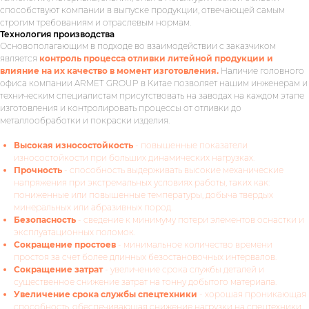
способствуют компании в выпуске продукции, отвечающей самым
строгим требованиям и отраслевым нормам.
Технология производства
Основополагающим в подходе во взаимодействии с заказчиком
является
контроль процесса отливки литейной продукции и
влияние на их качество в момент изготовления.
Наличие головного
офиса компании ARMET GROUP в Китае позволяет нашим инженерам и
техническим специалистам присутствовать на заводах на каждом этапе
изготовления и контролировать процессы от отливки до
металлообработки и покраски изделия.
Высокая износостойкость
- повышенные показатели
износостойкости при больших динамических нагрузках.
Прочность
- способность выдерживать высокие механические
напряжения при экстремальных условиях работы, таких как:
пониженные или повышенные температуры, добыча твердых
минеральных или абразивных пород.
Безопасность
- сведение к минимуму потери элементов оснастки и
эксплуатационных поломок.
Сокращение простоев
- минимальное количество времени
простоя за счет более длинных безостановочных интервалов.
Сокращение затрат
- увеличение срока службы деталей и
существенное снижение затрат на тонну добытого материала.
Увеличение срока службы спецтехники
- хорошая проникающая
способность, обеспечивающая снижение нагрузки на спецтехники,