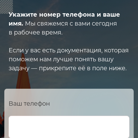
ИНН 2466160772 КПП 246601001 ОГРН
1152468015391
Политика конфиденциальности
2023 © ARMET GROUP