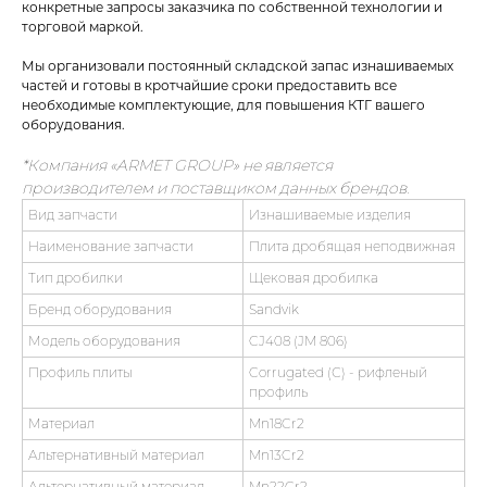
конкретные запросы заказчика по собственной технологии и
торговой маркой.
Мы организовали постоянный складской запас изнашиваемых
частей и готовы в кротчайшие сроки предоставить все
необходимые комплектующие, для повышения КТГ вашего
оборудования.
*Компания «ARMET GROUP» не является
производителем и поставщиком данных брендов.
Вид запчасти
Изнашиваемые изделия
Наименование запчасти
Плита дробящая неподвижная
Тип дробилки
Щековая дробилка
Бренд оборудования
Sandvik
Модель оборудования
CJ408 (JM 806)
Профиль плиты
Corrugated (С) - рифленый
профиль
Материал
Mn18Cr2
Альтернативный материал
Mn13Cr2
Альтернативный материал
Mn22Cr2