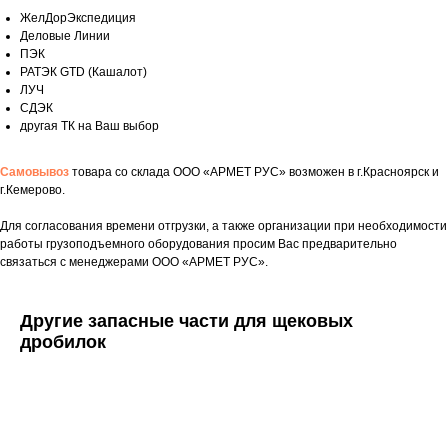
ЖелДорЭкспедиция
Деловые Линии
ПЭК
РАТЭК GTD (Кашалот)
ЛУЧ
СДЭК
другая ТК на Ваш выбор
Укажите номер телефона и ваше имя.
Мы свяжемся с вами сегодня в рабочее
Самовывоз
товара со склада ООО «АРМЕТ РУС» возможен в г.Красноярск и
время.
г.Кемерово.
Для согласования времени отгрузки, а также организации при необходимости
Если у вас есть документация, которая
работы грузоподъемного оборудования просим Вас предварительно
поможем нам лучше понять вашу
связаться с менеджерами ООО «АРМЕТ РУС».
задачу — прикрепите её в поле ниже.
Другие запасные части для щековых
дробилок
Ваш телефон