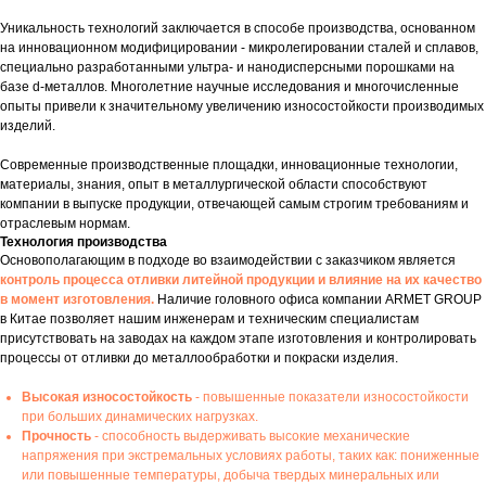
Уникальность технологий заключается в способе производства, основанном
на инновационном модифицировании - микролегировании сталей и сплавов,
специально разработанными ультра- и нанодисперсными порошками на
базе d-металлов. Многолетние научные исследования и многочисленные
опыты привели к значительному увеличению износостойкости производимых
изделий.
Современные производственные площадки, инновационные технологии,
материалы, знания, опыт в металлургической области способствуют
компании в выпуске продукции, отвечающей самым строгим требованиям и
отраслевым нормам.
Технология производства
Основополагающим в подходе во взаимодействии с заказчиком является
контроль процесса отливки литейной продукции и влияние на их качество
в момент изготовления.
Наличие головного офиса компании ARMET GROUP
в Китае позволяет нашим инженерам и техническим специалистам
присутствовать на заводах на каждом этапе изготовления и контролировать
процессы от отливки до металлообработки и покраски изделия.
Высокая износостойкость
- повышенные показатели износостойкости
при больших динамических нагрузках.
Прочность
- способность выдерживать высокие механические
напряжения при экстремальных условиях работы, таких как: пониженные
или повышенные температуры, добыча твердых минеральных или