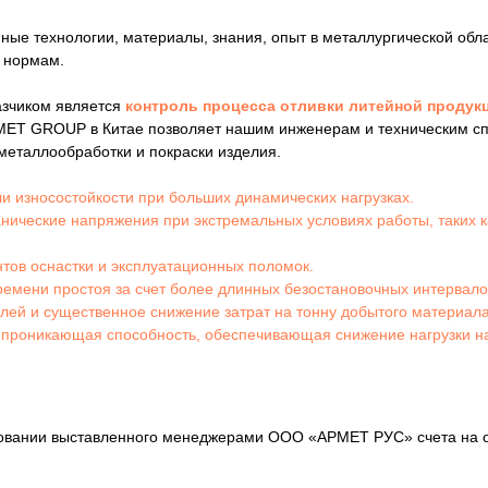
е технологии, материалы, знания, опыт в металлургической обла
 нормам.
азчиком является
контроль процесса отливки литейной продукц
ET GROUP в Китае позволяет нашим инженерам и техническим спе
 металлообработки и покраски изделия.
и износостойкости при больших динамических нагрузках.
анические напряжения при экстремальных условиях работы, таких
тов оснастки и эксплуатационных поломок.
ремени простоя за счет более длинных безостановочных интервало
алей и существенное снижение затрат на тонну добытого материала
 проникающая способность, обеспечивающая снижение нагрузки на
овании выставленного менеджерами ООО «АРМЕТ РУС» счета на о