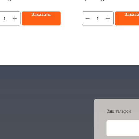
г
1208) / H
eavy duty (HD) - дл
чие и цена по запросу!
условий работы /
Вес: 1650
Заказать
Заказ
Наличие и цена по запрос
Ваш телефон