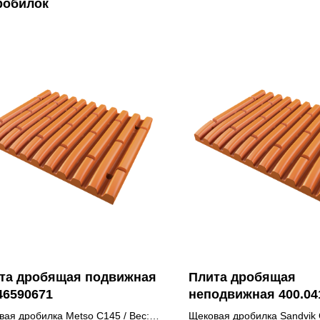
робилок
та дробящая подвижная
Плита дробящая
46590671
неподвижная 400.04
вая дробилка Metso C145
/ Вес:
Щековая дробилка Sandvik