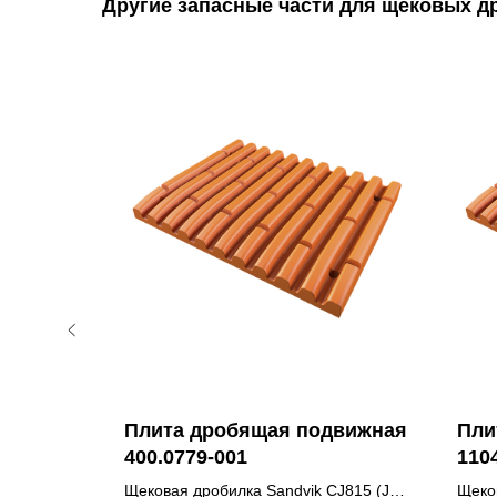
Другие запасные части для щековых д
Плита дробящая подвижная
Пли
3923
400.0779-001
110
06 /
Щековая дробилка Sandvik CJ815 (JM
Щеко