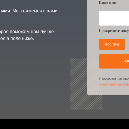
Ваше имя
 имя.
Мы свяжемся с вами
Прикрепите доку
торая поможем нам лучше
её в поле ниже.
Add files
О
Нажимая на кно
конфиденциаль