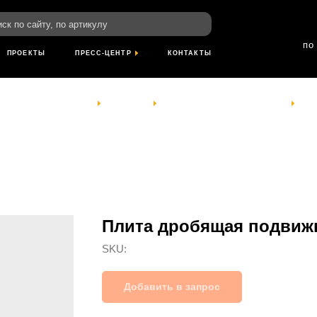
пн-пт: 8:00-18
йту, по артикулу
сб- вс: выход
по Красноярскому
ТЫ
ПРЕСС-ЦЕНТР
КОНТАКТЫ
КОМПАНИЯ
УСЛУГИ
ПРОЕКТЫ
ПРЕСС-ЦЕНТР
КОНТАКТЫ
Плита дробящая подвижна
SKU:
Добавить в запрос