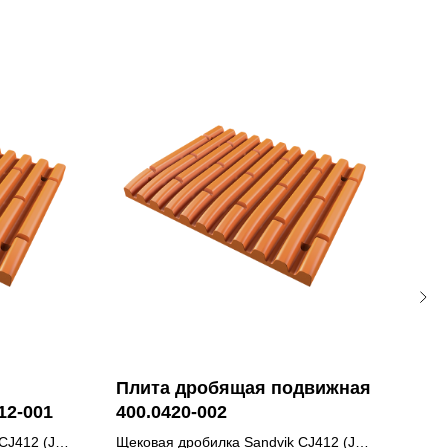
Плита дробящая подвижная
Пл
12-001
400.0420-002
не
(Qu
 CJ412 (JM
Щековая дробилка Sandvik CJ412 (JM
Щеко