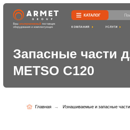
Поиск по са
КАТАЛОГ
Ваш
альтернативный
поставщик
КОМПАНИЯ
УСЛУГИ
ПРОЕК
оборудования и комплектующих
Запасные части дл
METSO С120
Главная
→
Изнашиваемые и запасные част