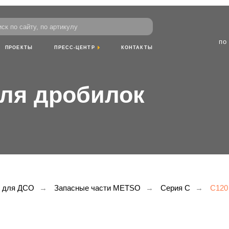
пн-пт: 8:00-18
йту, по артикулу
сб- вс: выход
по Красноярскому
ТЫ
ПРЕСС-ЦЕНТР
КОНТАКТЫ
я дробилок
и для ДСО
→
Запасные части METSO
→
Серия С
→
C120