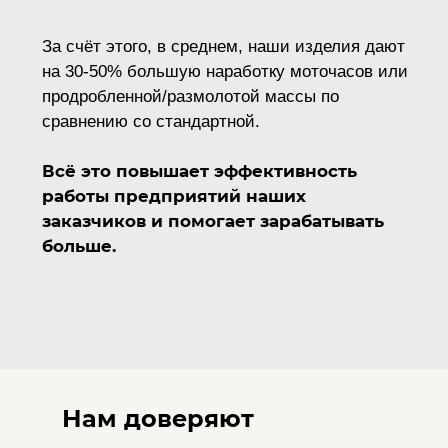
Нам доверяют