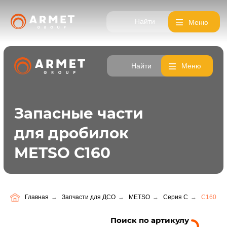
Найти
Меню
Найти
Меню
Запасные части
для дробилок
METSO С160
Главная
→
Запчасти для ДСО
→
METSO
→
Серия С
→
C160
Поиск по артикулу