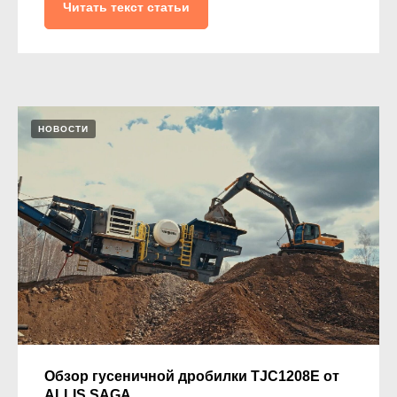
Читать текст статьи
Нажимая на кнопку, вы соглашаетесь с
политикой конфиденциальности
8 (800) 600-29-33
info@armet.pro
НОВОСТИ
пн-пт: 8:00-18:00
сб- вс: выходной
по Красноярскому времени
Эксклюзивный представитель
завода
ALLIS SAGA
в России
ООО «АРМЕТ РУС» Юридический адрес: 660048,
Красноярский край, г. Красноярск, ул. 2-я Брянская, 34А, офис
401
ИНН 2466160772 КПП 246601001 ОГРН 1152468015391
Вся представленная на сайте информация носит
информационный характер и ни при каких условиях не
является публичной офертой.
Обзор гусеничной дробилки TJC1208E от
ALLIS SAGA