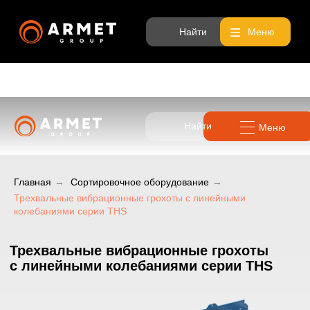
Найти
Меню
Найти
Меню
Трехвальные вибрационные грохоты
Главная
→
Сортировочное оборудование
→
с линейными колебаниями серии THS
Трехвальные вибрационные грохоты с линейными
колебаниями серии THS