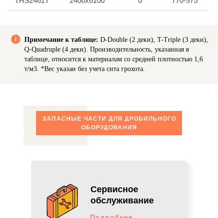
THS2461T
2400x6100
0
770-975
Примечание к таблице:
D-Double (2 деки), T-Triple (3 деки),
Q-Quadruple (4 деки). Производительность, указанная в
таблице, относится к материалам со средней плотностью 1,6
т/м3. *Вес указан без учета сита грохота.
Задача
ЗАПАСНЫЕ ЧАСТИ ДЛЯ ДРОБИЛЬНОГО
Получить грансостав фракции 0-5 мм и
ОБОРУДОВАНИЯ
увеличить производительность
существующей линии в два раза.
Провести первый этап проекта по
модернизации.
Сервисное
Результаты
обслуживание
300 т/ч
производительность
Подробнее