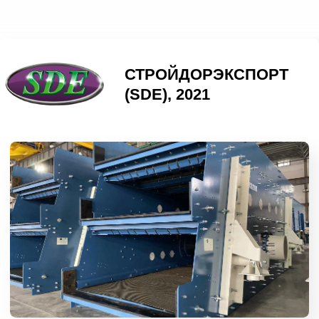
Задача
Организовать производственную
линию по работе с диабазом для
получения готовой продукции
фракций 0-4 мм, 4-8 мм, 8-16 мм, 16-
22 мм, 22-31 и 5 мм.
Результаты
210 т/ч
производительность
линии
8 единиц
оборудования
поставили
ПОДРОБНЕЕ