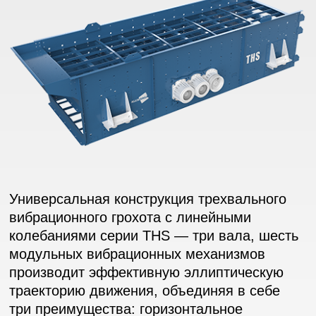
Универсальная конструкция трехвального
вибрационного грохота с линейными
колебаниями серии THS — три вала, шесть
модульных вибрационных механизмов
производит эффективную эллиптическую
траекторию движения, объединяя в себе
три преимущества: горизонтальное
расположение сит, высокое виброускорение
и мощную эллиптическую траекторию
движений. Грохот достигает сверхвысокого
виброускорения — 6G. Кроме того,
он обладает высокой точностью сортировки,
отлично подходит для сортировки средних
и мелких фракций. Идеальный вариант
для больших мобильных комплексов.